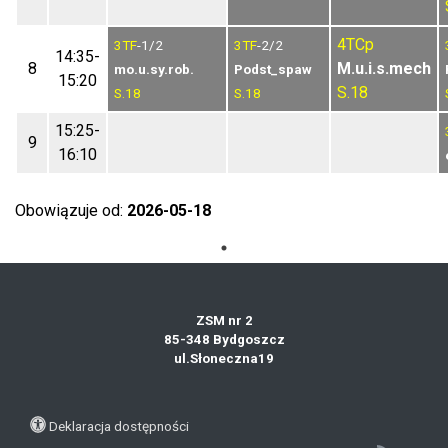
4TCp
3TF
-1/2
3TF
-2/2
14:35-
8
M.u.i.s.mech
mo.u.sy.rob.
Podst_spaw
15:20
S.18
S.18
S.18
15:25-
9
16:10
Obowiązuje od:
2026-05-18
ZSM nr 2
85-348 Bydgoszcz
ul.Słoneczna19
Deklaracja dostępności