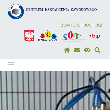
ZSM
|
CKU
|
BCU
|
CKZ
Pokaż / ukryj menu