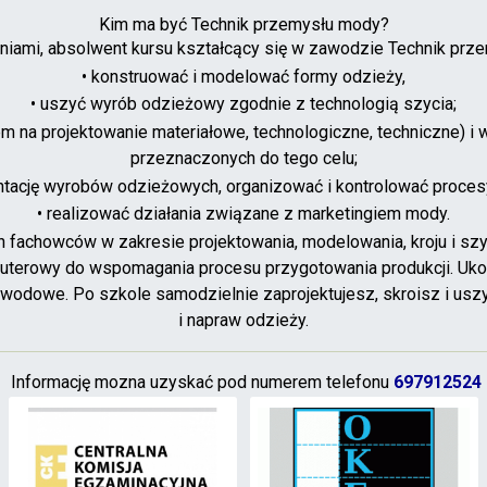
Kim ma być Technik przemysłu mody?
eniami, absolwent kursu kształcący się w zawodzie Technik prz
• konstruować i modelować formy odzieży,
• uszyć wyrób odzieżowy zgodnie z technologią szycia;
m na projektowanie materiałowe, technologiczne, techniczne) i
przeznaczonych do tego celu;
tację wyrobów odzieżowych, organizować i kontrolować proces
• realizować działania związane z marketingiem mody.
achowców w zakresie projektowania, modelowania, kroju i szyc
terowy do wspomagania procesu przygotowania produkcji. Uk
awodowe. Po szkole samodzielnie zaprojektujesz, skroisz i us
i napraw odzieży.
Informację mozna uzyskać pod numerem telefonu
697912524