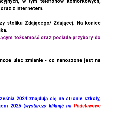
acyjnych, w tym telefonów komórkowych,
oraz z internetem.
y stoliku Zdającego/ Zdającej. Na koniec
ika.
jącym tożsamość oraz posiada przybory do
może ulec zmianie - co nanoszone jest na
śnia 2024 znajdują się na stronie szkoły,
jem 2025 (
wystarczy kliknąć na
Podstawowe