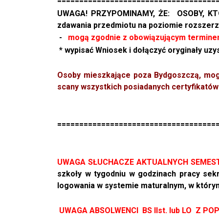
====================================
UWAGA! PRZYPOMINAMY, ŻE: OSOBY, KTÓ
zdawania przedmiotu na poziomie rozszerz
-
mogą zgodnie z obowiązującym terminem
* wypisać Wniosek i dołączyć oryginały uzy
Osoby mieszkające poza Bydgoszczą, mogą
scany wszystkich posiadanych certyfikatów (
====================================
UWAGA SŁUCHACZE AKTUALNYCH SEMESTRÓW
szkoły w tygodniu w godzinach pracy sekr
logowania w systemie maturalnym,
w którym
UWAGA ABSOLWENCI BS IIst. lub LO Z PO