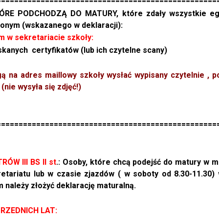
==================================================
RE PODCHODZĄ DO MATURY, które zdały wszystkie egz
onym (wskazanego w deklaracji):
 w sekretariacie szkoły:
skanych certyfikatów (lub ich czytelne scany)
 na adres maillowy szkoły wysłać wypisany czytelnie , p
nie wysyła się zdjęć!)
==================================================
 III BS II st
.:
Osoby, które chcą podejść do matury w ma
etariatu lub w czasie zjazdów ( w soboty od 8.30-11.30)
w
 należy złożyć deklarację maturalną.
PRZEDNICH LAT: