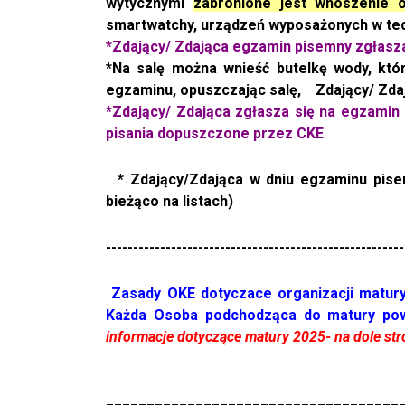
wytycznymi
zabronione jest wnoszenie o
smartwatchy, urządzeń wyposażonych w tech
*Zdający/ Zdająca egzamin pisemny zgłasza
*Na salę można wnieść butelkę wody, któ
egzaminu, opuszczając salę, Zdający/ Zdaj
*Zdający/ Zdająca zgłasza się na egzami
pisania dopuszczone przez CKE
* Zdający/Zdająca w dniu egzaminu pise
bieżąco na listach)
-------------------------------------------------------
Zasady OKE dotyczace organizacji matury 
Każda Osoba podchodząca do matury pow
informacje dotyczące matury 2025- na dole str