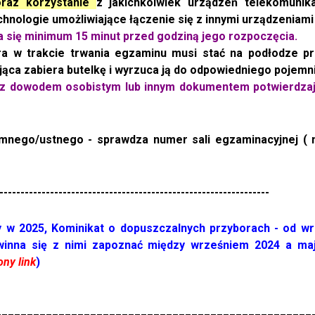
raz korzystanie
z
jakichkolwiek urządzeń telekomunik
nologie umożliwiające łączenie się z innymi urządzeniami 
 się minimum 15 minut przed godziną jego rozpoczęcia.
ra w trakcie trwania egzaminu musi stać na podłodze prz
ąca zabiera butelkę i wyrzuca ją do odpowiedniego pojemn
n z dowodem osobistym lub innym dokumentem potwierdza
mnego/ustnego - sprawdza numer sali egzaminacyjnej ( 
----------------------------------------------------------------
w 2025, Kominikat o dopuszczalnych przyborach - od wrze
inna się z nimi zapoznać między wrześniem 2024 a ma
ony link
)