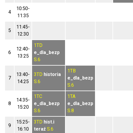
10:50-
4
11:35
11:45-
5
12:30
1TD
12:40-
6
e_dla_bezp
13:25
S.6
1TB
13:40-
3TD
historia
7
e_dla_bezp
14:25
S.6
S.6
1TC
1TA
14:35-
8
e_dla_bezp
e_dla_bezp
15:20
S.6
S.8
15:25-
3TD
hist.i
9
16:10
teraź
S.6