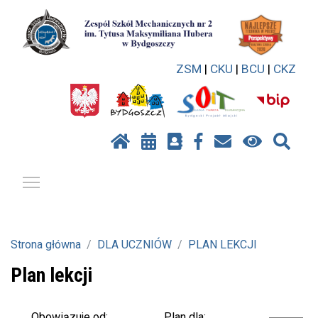
ZSM
|
CKU
|
BCU
|
CKZ
Pokaż / ukryj menu
Strona główna
DLA UCZNIÓW
PLAN LEKCJI
Plan lekcji
Plan dla:
Obowiązuje od: