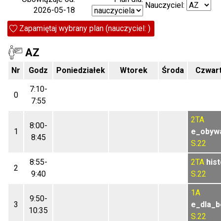
Nauczyciel:
2026-05-18
Zapamiętaj wybrany plan (nauczyciel: )
AZ
Nr
Godz
Poniedziałek
Wtorek
Środa
Czwar
7:10-
0
7:55
2TA
8:00-
1
e_obywa
8:45
S.22
8:55-
2TA
hist
2
9:40
S.22
1A
9:50-
3
e_dla_b
10:35
S.22