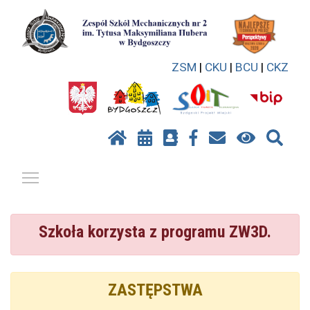
ZSM
|
CKU
|
BCU
|
CKZ
Pokaż / ukryj menu
Szkoła korzysta z programu ZW3D.
ZASTĘPSTWA