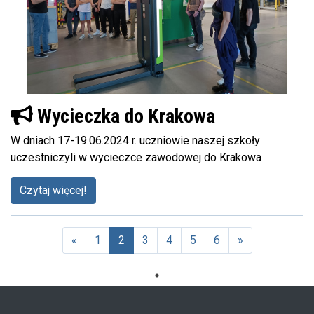
Wycieczka do Krakowa
W dniach 17-19.06.2024 r. uczniowie naszej szkoły
uczestniczyli w wycieczce zawodowej do Krakowa
Czytaj więcej!
«
1
2
3
4
5
6
»
(aktualna)